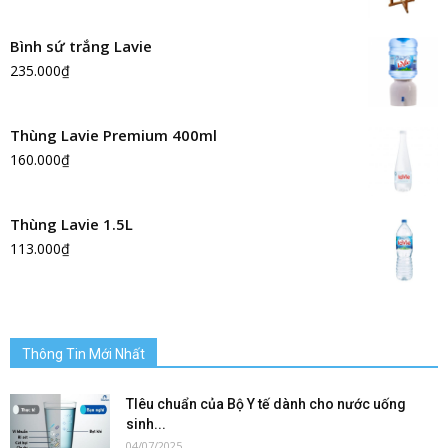
Bình sứ trắng Lavie
235.000
₫
Thùng Lavie Premium 400ml
160.000
₫
Thùng Lavie 1.5L
113.000
₫
Thông Tin Mới Nhất
TIêu chuẩn của Bộ Y tế dành cho nước uống
sinh...
04/07/2025