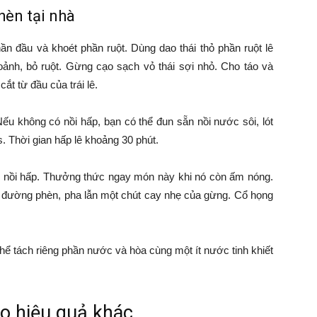
èn tại nhà
ần đầu và khoét phần ruột. Dùng dao thái thỏ phần ruột lê
oảnh, bỏ ruột. Gừng cạo sạch vỏ thái sợi nhỏ. Cho táo và
t từ đầu của trái lê.
Nếu không có nồi hấp, bạn có thể đun sẵn nồi nước sôi, lót
s. Thời gian hấp lê khoảng 30 phút.
i nồi hấp. Thưởng thức ngay món này khi nó còn ấm nóng.
 đường phèn, pha lẫn một chút cay nhẹ của gừng. Cổ họng
hể tách riêng phần nước và hòa cùng một ít nước tinh khiết
ho hiệu quả khác