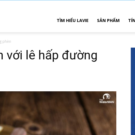
TÌM HIỂU LAVIE
SẢN PHẨM
TÍ
ng phèn
 với lê hấp đường