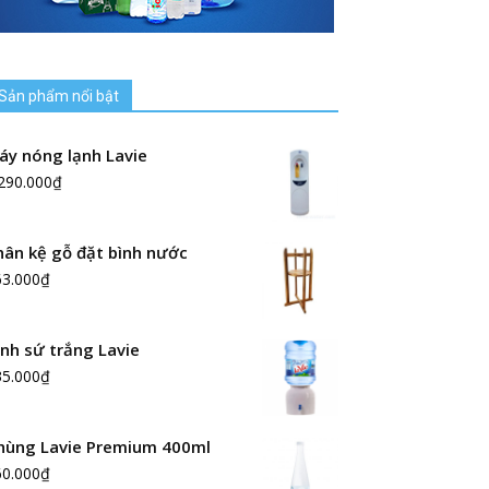
Sản phẩm nổi bật
áy nóng lạnh Lavie
290.000
₫
hân kệ gỗ đặt bình nước
63.000
₫
ình sứ trắng Lavie
35.000
₫
hùng Lavie Premium 400ml
60.000
₫