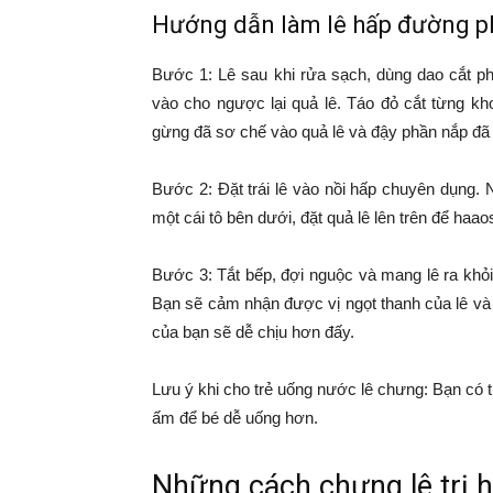
Hướng dẫn làm lê hấp đường ph
Bước 1: Lê sau khi rửa sạch, dùng dao cắt ph
vào cho ngược lại quả lê. Táo đỏ cắt từng kh
gừng đã sơ chế vào quả lê và đậy phần nắp đã cắ
Bước 2: Đặt trái lê vào nồi hấp chuyên dụng. 
một cái tô bên dưới, đặt quả lê lên trên để haao
Bước 3: Tắt bếp, đợi nguộc và mang lê ra khỏ
Bạn sẽ cảm nhận được vị ngọt thanh của lê và
của bạn sẽ dễ chịu hơn đấy.
Lưu ý khi cho trẻ uống nước lê chưng: Bạn có t
ấm để bé dễ uống hơn.
Những cách chưng lê trị 