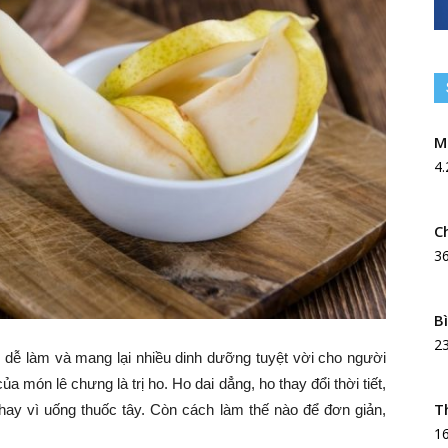
M
4.
C
3
B
2
dễ làm và mang lại nhiều dinh dưỡng tuyệt vời cho người
 món lê chưng là trị ho. Ho dai dẳng, ho thay đổi thời tiết,
T
ay vì uống thuốc tây. Còn cách làm thế nào để đơn giản,
1