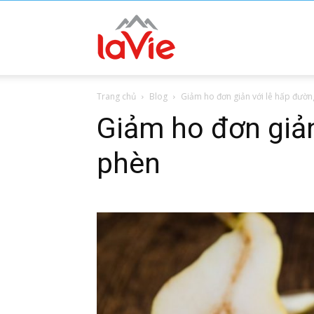
Lavie
Trang chủ
Blog
Giảm ho đơn giản với lê hấp đườ
Water
Giảm ho đơn giản
phèn