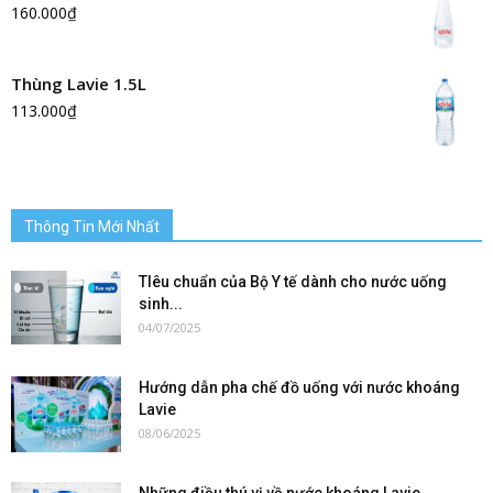
160.000
₫
Thùng Lavie 1.5L
113.000
₫
Thông Tin Mới Nhất
TIêu chuẩn của Bộ Y tế dành cho nước uống
sinh...
04/07/2025
Hướng dẫn pha chế đồ uống với nước khoáng
Lavie
08/06/2025