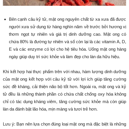
Bên cạnh câu kỷ tử, mật ong nguyên chất từ xa xưa đã được
người xưa sử dụng từ hàng nghìn năm về trước bởi hương vị
thơm ngọt tự nhiên và giá trị dinh dưỡng cao. Mật ong có
chứa 80% là đường tự nhiên và số còn lại là các vitamin A, D,
E và các enzyme có lợi cho hệ tiêu hóa. Uống mật ong hàng
ngày giúp duy trì sức khỏe và làm đẹp cho làn da hữu hiệu.
Khi kết hợp hai thực phẩm trên với nhau, hàm lượng dinh dưỡng
của mật ong kết hợp với câu kỷ tử với lợi ích giúp tăng cường
sức đề kháng, cải thiện não bộ tốt hơn. Ngoài ra, mật ong và kỷ
tử đều là những thành phần có chứa chất chống oxy hóa không
chỉ có tác dụng kháng viêm, tăng cường sức khỏe mà còn giúp
làn da đánh bật lão hóa, mịn màng và tươi trẻ hơn.
Lưu ý: Bạn nên lựa chọn đúng loại mật ong mà đặc biệt là những