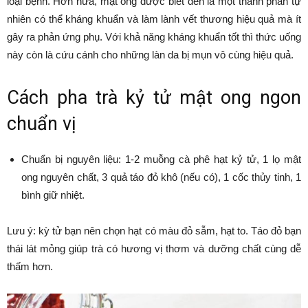
loại bệnh. Hơn nữa, mật ong được biết đến là một thành phần tự
nhiên có thể kháng khuẩn và làm lành vết thương hiệu quả mà ít
gây ra phản ứng phụ. Với khả năng kháng khuẩn tốt thì thức uống
này còn là cứu cánh cho những làn da bị mụn vô cùng hiệu quả.
Cách pha trà kỷ tử mật ong ngon
chuẩn vị
Chuẩn bị nguyên liệu: 1-2 muỗng cà phê hạt kỷ tử, 1 lọ mật
ong nguyên chất, 3 quả táo đỏ khô (nếu có), 1 cốc thủy tinh, 1
bình giữ nhiệt.
Lưu ý: kỳ tử bạn nên chọn hạt có màu đỏ sẫm, hạt to. Táo đỏ bạn
thái lát mỏng giúp trà có hương vị thơm và dưỡng chất cùng dễ
thấm hơn.