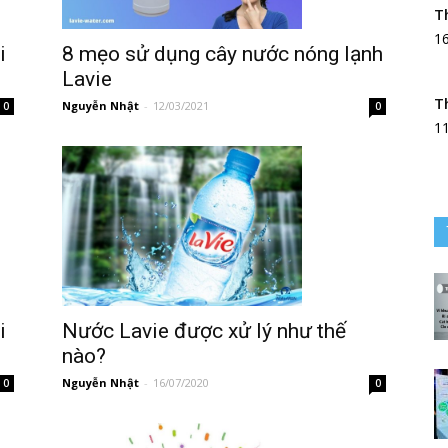
T
1
i
8 mẹo sử dụng cây nước nóng lạnh
Lavie
T
Nguyễn Nhật
-
12/03/2021
0
0
1
i
Nước Lavie được xử lý như thế
nào?
Nguyễn Nhật
-
16/07/2020
0
0