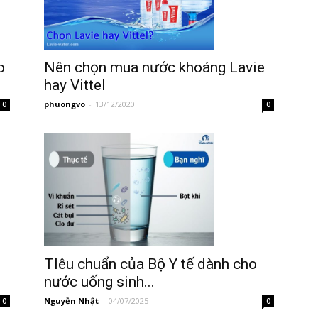
o
Nên chọn mua nước khoáng Lavie
hay Vittel
phuongvo
-
13/12/2020
0
0
TIêu chuẩn của Bộ Y tế dành cho
nước uống sinh...
Nguyễn Nhật
-
04/07/2025
0
0