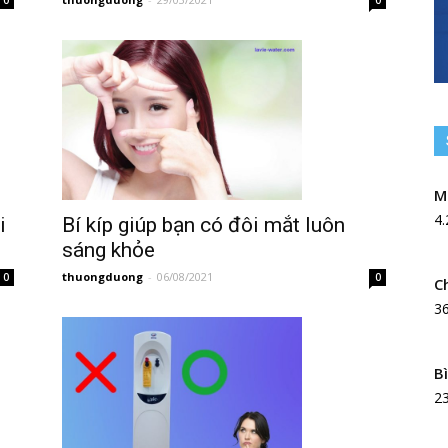
0
0
M
4.
i
Bí kíp giúp bạn có đôi mắt luôn
sáng khỏe
thuongduong
-
06/08/2021
0
0
C
3
B
2