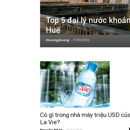
Top 5 đại lý nước khoán
Huế
thuongduong
-
07/02/2022
Có gì trong nhà máy triệu USD củ
La Vie?
Nguyễn Nhật
-
13/07/2020