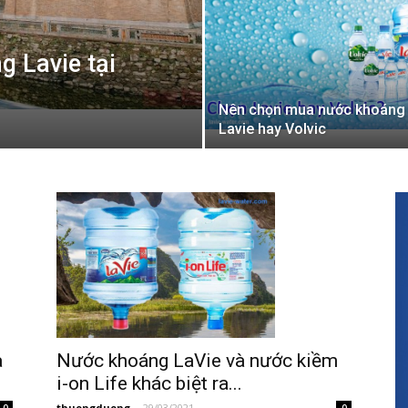
g Lavie tại
Nên chọn mua nước khoáng
Lavie hay Volvic
a
Nước khoáng LaVie và nước kiềm
i-on Life khác biệt ra...
thuongduong
-
29/03/2021