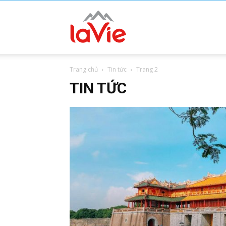
Lavie
Trang chủ
Tin tức
Trang 2
Water
TIN TỨC