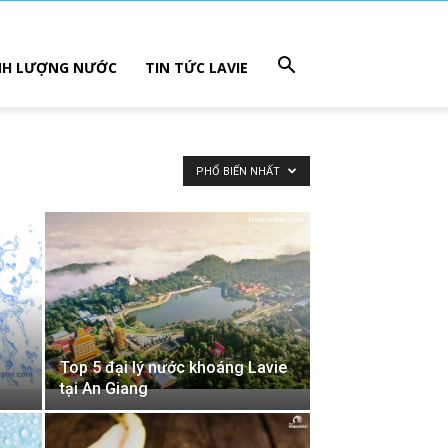
NH LƯỢNG NƯỚC
TIN TỨC LAVIE
PHỔ BIẾN NHẤT
Top 5 đại lý nước khoáng Lavie
tại An Giang