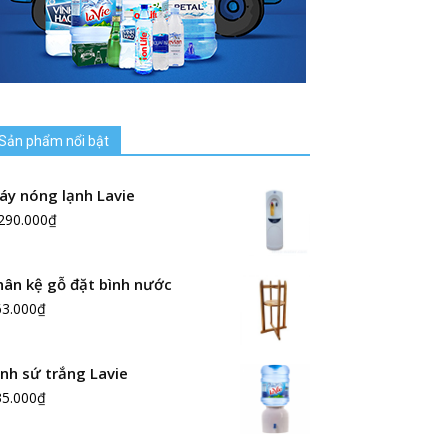
Sản phẩm nổi bật
áy nóng lạnh Lavie
290.000
₫
hân kệ gỗ đặt bình nước
63.000
₫
ình sứ trắng Lavie
35.000
₫