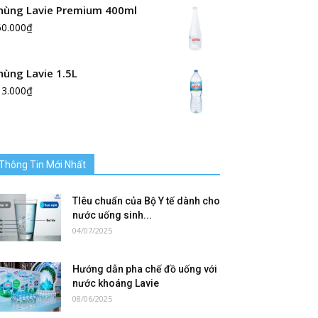
hùng Lavie Premium 400ml
60.000
₫
hùng Lavie 1.5L
13.000
₫
Thông Tin Mới Nhất
TIêu chuẩn của Bộ Y tế dành cho
nước uống sinh...
04/07/2025
Hướng dẫn pha chế đồ uống với
nước khoáng Lavie
08/06/2025