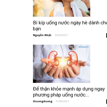
Bí kíp uống nước ngày hè dành ch
bạn
Nguyễn Nhật
-
20/04/2021
Để thận khỏe mạnh áp dụng ngay
phương pháp uống nước...
thuongduong
-
31/08/2021