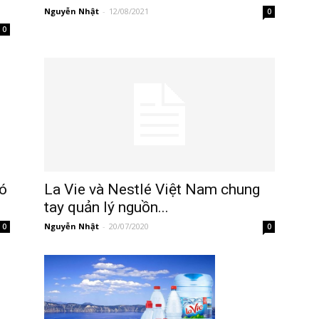
Nguyễn Nhật
-
12/08/2021
0
0
ó
La Vie và Nestlé Việt Nam chung
tay quản lý nguồn...
Nguyễn Nhật
-
20/07/2020
0
0