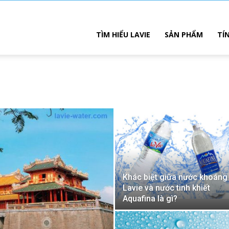
TÌM HIỂU LAVIE
SẢN PHẨM
TÍ
Khác biệt giữa nước khoáng
Lavie và nước tinh khiết
Aquafina là gì?