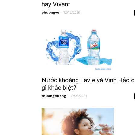
hay Vivant
phuongvo
-
12/12/2020
Nước khoáng Lavie và Vĩnh Hảo c
gì khác biệt?
thuongduong
-
19/03/2021